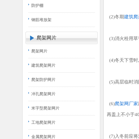
防护棚
(2)冬期
建筑爬
钢筋堆放架
爬架网片
(3)消火栓用
爬架网片
(4)冬天下雪
建筑爬架网片
爬架防护网片
(5)高层临时
冲孔爬架网片
(6)
爬架网厂家
米字型爬架网片
再盖上不小于40
工地爬架网片
(7)入冬前应
金属爬架网片