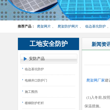
推荐产品：
爬架网片
、
爬架防护网片
、
临边基坑防护
工地安全防护
新闻资
安防产品
临边基坑防护
爬架网厂家
建
电梯井口防护门
施工围挡
(1)入冬前,
楼梯防护栏杆
保温措施。