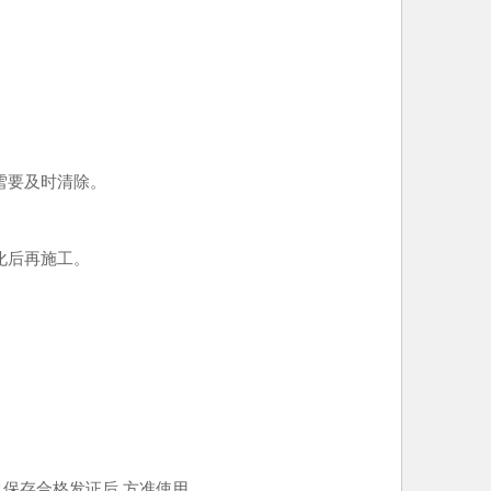
雪要及时清除。
化后再施工。
已保存合格发证后,方准使用。