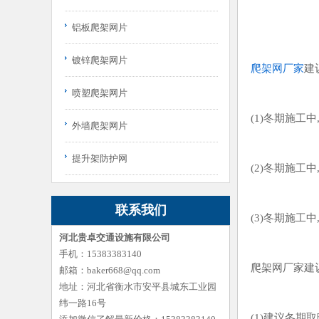
铝板爬架网片
镀锌爬架网片
爬架网厂家
建
喷塑爬架网片
(1)冬期施工
外墙爬架网片
提升架防护网
(2)冬期施工
联系我们
(3)冬期施工
河北贵卓交通设施有限公司
手机：15383383140
爬架网厂家建
邮箱：baker668@qq.com
地址：河北省衡水市安平县城东工业园
纬一路16号
(1)建议冬期