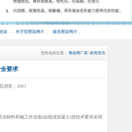
放架
、
米字型爬架网片
、
建筑爬架网片
、
您所在的位置：
爬架网厂家
>
新闻资讯
安全要求
 总浏览：
2063
受冻材料和施工作业面(如现浇混凝土)按技术要求采用