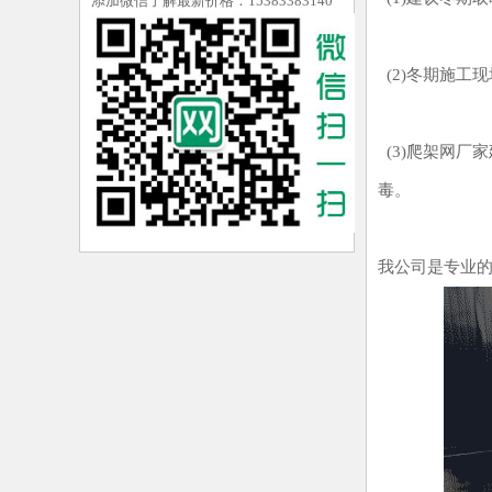
添加微信了解最新价格：15383383140
(2)冬期施工
(3)爬架网厂
毒。
我公司是专业