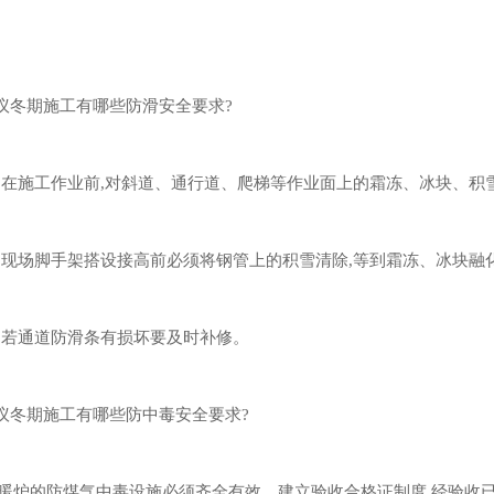
议冬期施工有哪些防滑安全要求?
中,在施工作业前,对斜道、通行道、爬梯等作业面上的霜冻、冰块、积
中,现场脚手架搭设接高前必须将钢管上的积雪清除,等到霜冻、冰块融
中,若通道防滑条有损坏要及时补修。
议冬期施工有哪些防中毒安全要求?
取暖炉的防煤气中毒设施必须齐全有效，建立验收合格证制度,经验收