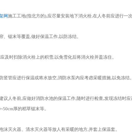
架网
施工工地(指北方的),应尽量安装地下消火栓,在人冬前应进行一
草帘、锯末等覆盖,做好保温工作,以防冻结。
时,应及时扫除消火栓上的积雪,以免雪化后将消火栓并盖冻住。
消防竖管应进行保温或将水放空,消防水泵内应考虑采暖措施,以免冻结
建议人冬前,应做好消防水池的保温工作,随时进行检查,发现冻结时
~50cm厚的稻草锯末等。
将泡沫灭火器、清水灭火器等放人有采暖的地方,并套上保温套。