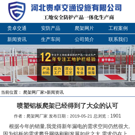
贵卓交通
安防产品
爬架网片
工程案例
新闻资讯
生产车间
公司简介
联系我们
当前位置：
爬架网厂家
>
新闻资讯
喷塑铝板爬架已经得到了大众的认可
1901
作者：爬架网厂家 发布日期：2019-05-21 总浏览：
根据今年的销量,我觉得新年漏电的需求空间仍然很大,
因为铝板的需求攀升网络刚刚发展如此之大,需求仍在上