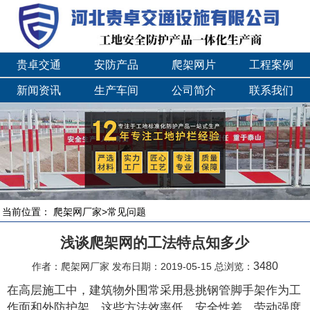
贵卓交通
安防产品
爬架网片
工程案例
新闻资讯
生产车间
公司简介
联系我们
当前位置：
爬架网厂家
>
常见问题
浅谈爬架网的工法特点知多少
3480
作者：爬架网厂家 发布日期：2019-05-15 总浏览：
在高层施工中，建筑物外围常采用悬挑钢管脚手架作为工
作面和外防护架，这些方法效率低，安全性差，劳动强度