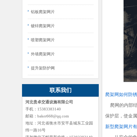
铝板爬架网片
镀锌爬架网片
喷塑爬架网片
外墙爬架网片
提升架防护网
联系我们
爬架网如何防
河北贵卓交通设施有限公司
爬网的内部结
手机：15383383140
保护层，使金属
邮箱：baker668@qq.com
地址：河北省衡水市安平县城东工业园
新型爬架网片
纬一路16号