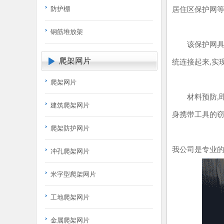
防护棚
居住区保护网等
钢筋堆放架
该保护网具有
爬架网片
统连接起来,实
爬架网片
材料预防,即不
建筑爬架网片
身携带工具的窃
爬架防护网片
我公司是专业
冲孔爬架网片
米字型爬架网片
工地爬架网片
金属爬架网片