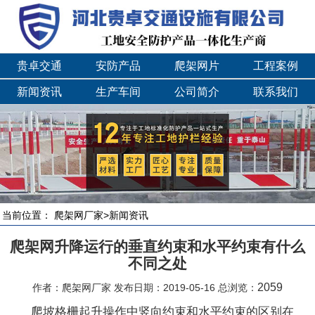
贵卓交通
安防产品
爬架网片
工程案例
新闻资讯
生产车间
公司简介
联系我们
当前位置：
爬架网厂家
>
新闻资讯
爬架网升降运行的垂直约束和水平约束有什么
不同之处
2059
作者：爬架网厂家 发布日期：2019-05-16 总浏览：
爬坡格栅起升操作中竖向约束和水平约束的区别在