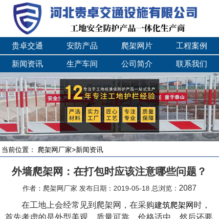
贵卓交通
安防产品
爬架网片
工程案例
新闻资讯
生产车间
公司简介
联系我们
当前位置：
爬架网厂家
>
新闻资讯
外墙爬架网：在打包时应该注意哪些问题？
2087
作者：爬架网厂家 发布日期：2019-05-18 总浏览：
在工地上会经常见到爬架网，在采购
时，
建筑爬架网
首先考虑的是外型美观，质量可靠，价格适中，然后还要