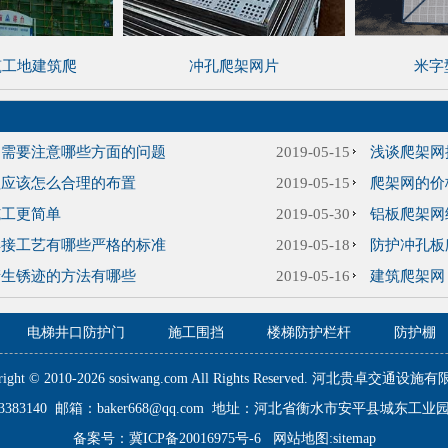
筑工地建筑爬
冲孔爬架网片
米字
中需要注意哪些方面的问题
2019-05-15
浅谈爬架网
柱应该怎么合理的布置
2019-05-15
爬架网的价
施工更简单
2019-05-30
铝板爬架网
焊接工艺有哪些严格的标准
2019-05-18
防护冲孔板
产生锈迹的方法有哪些
2019-05-16
建筑爬架网
电梯井口防护门
施工围挡
楼梯防护栏杆
防护棚
right © 2010-2026 sosiwang.com All Rights Reserved. 河北贵卓交通设
83383140 邮箱：baker668@qq.com 地址：河北省衡水市安平县城东工业
备案号：
冀ICP备20016975号-6
网站地图:
sitemap