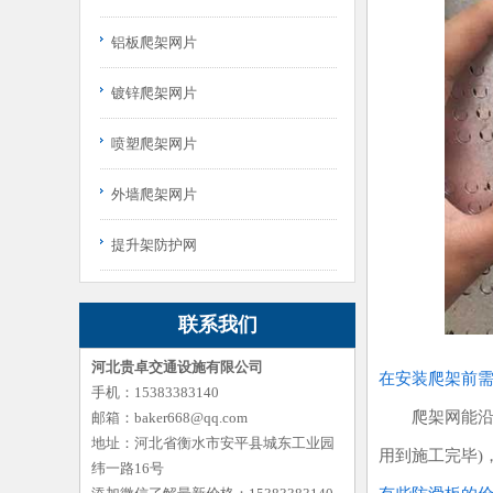
铝板爬架网片
镀锌爬架网片
喷塑爬架网片
外墙爬架网片
提升架防护网
联系我们
河北贵卓交通设施有限公司
在安装爬架前
手机：15383383140
爬架网能沿着
邮箱：baker668@qq.com
地址：河北省衡水市安平县城东工业园
用到施工完毕
纬一路16号