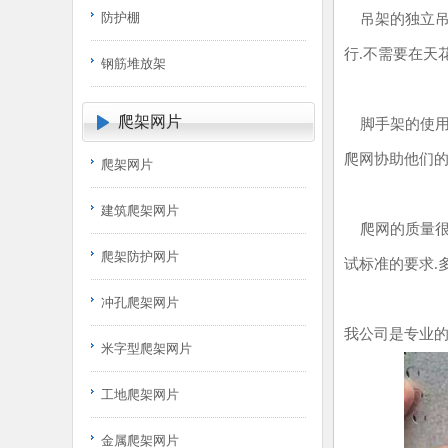
防护棚
吊架的独立吊装
行.不需要在天
钢筋堆放架
爬架网片
脚手架的使用装
爬网协助他们的
爬架网片
建筑爬架网片
爬网的质量很好
爬架防护网片
试标准的要求.多
冲孔爬架网片
我公司是专业
米字型爬架网片
工地爬架网片
金属爬架网片