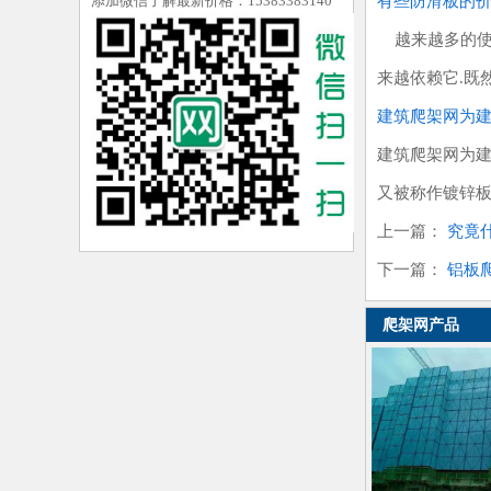
添加微信了解最新价格：15383383140
有些防滑板的
越来越多的使用
来越依赖它.既
建筑爬架网为
建筑爬架网为
又被称作镀锌
上一篇：
究竟
下一篇：
铝板
爬架网产品