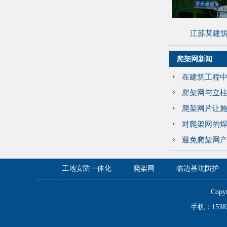
江苏某建
爬架网新闻
在建筑工程
爬架网与立
爬架网片让
对爬架网的
避免爬架网
工地安防一体化
爬架网
临边基坑防护
Copy
手机：153