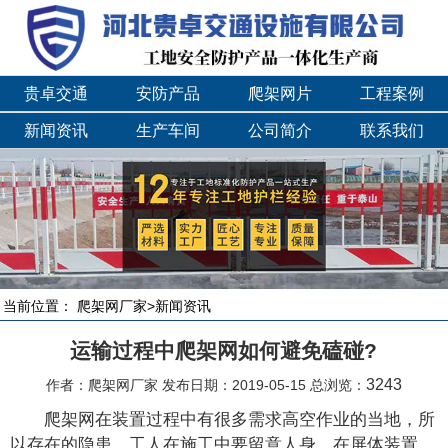
贵卓交通
安防产品
爬架网片
工程案例
新闻资讯
生产车间
公司简介
联系我们
当前位置：
爬架网厂家
>
新闻资讯
运输过程中爬架网如何避免磕碰?
3243
作者：爬架网厂家 发布日期：2019-05-15 总浏览：
爬架网在装置过程中有很多需求高空作业的当地，所
以存在的隐患，工人在施工中要留意人身。在屏体装置