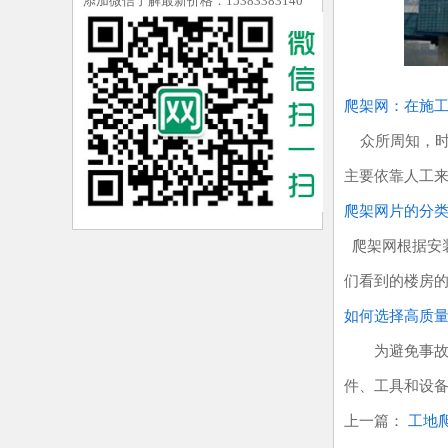
添加微信了解最新价格：15383383140
爬架网：在施
众所周知，时
主要依靠人工
爬架网片的分
爬架网根据安
们看到的楼房
如何选择高质
为避免事故发生
件、工具和设备
上一篇：
工地