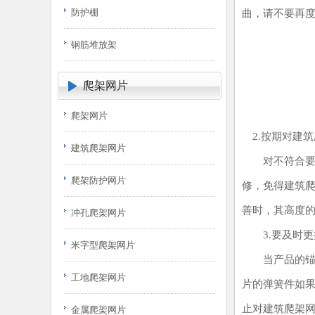
防护棚
曲，请不要再
钢筋堆放架
建筑
爬架网片
爬架网片
2.按期对建筑
建筑爬架网片
对不符合要求
爬架防护网片
修，免得建筑
善时，其高度
冲孔爬架网片
3.要及时更
米字型爬架网片
当产品的锚固
工地爬架网片
片的弹簧件如
止对建筑爬架
金属爬架网片