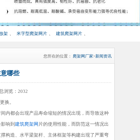
放架
、
米字型爬架网片
、
建筑爬架网片
、
您所在的位置：
爬架网厂家
>
新闻资讯
注意哪些
 总浏览：
2032
更换。
时间内都会出现产品寿命缩短的情况出现，而导致这种
会影响到
建筑爬架网
片的使用性能，而防范这一情况出
支撑构造、水平梁架杆、主体框架等构建出现了严重弯