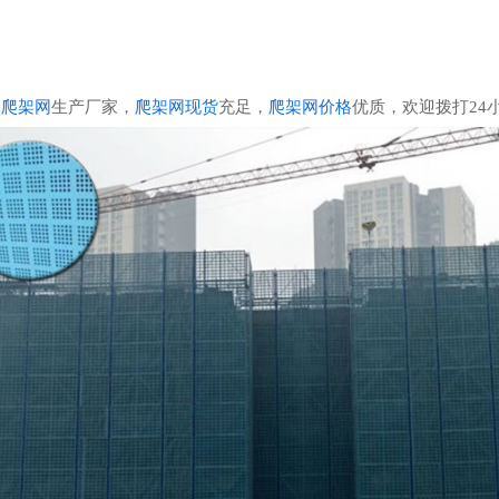
的
爬架网
生产厂家，
爬架网现货
充足，
爬架网价格
优质，欢迎拨打24