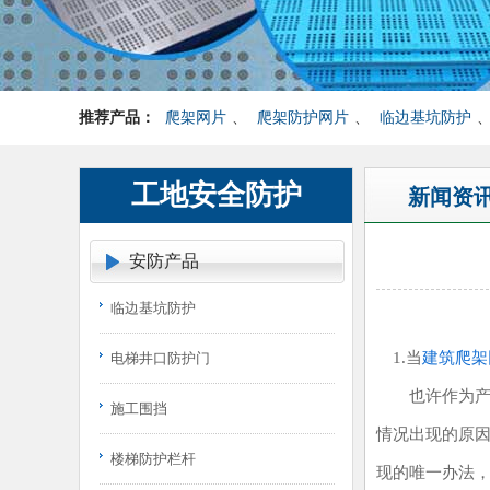
推荐产品：
爬架网片
、
爬架防护网片
、
临边基坑防护
工地安全防护
新闻资
安防产品
临边基坑防护
1.当
建筑爬架
电梯井口防护门
也许作为产品
施工围挡
情况出现的原
楼梯防护栏杆
现的唯一办法