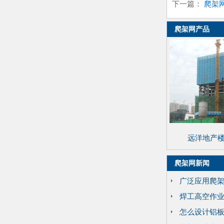
下一篇：
爬架
爬架网产品
远洋地产
爬架网新闻
广泛应用爬
焊工高空作
怎么设计铝